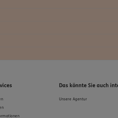
rvices
Das könnte Sie auch int
en
Unsere Agentur
en
formationen