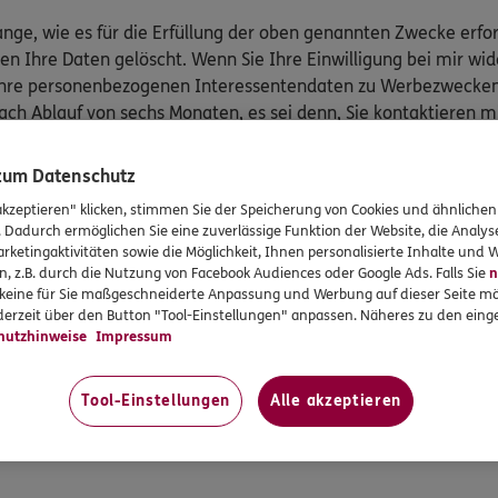
ge, wie es für die Erfüllung der oben genannten Zwecke erfor
n Ihre Daten gelöscht. Wenn Sie Ihre Einwilligung bei mir wid
Ihre personenbezogenen Interessentendaten zu Werbezwecken 
 nach Ablauf von sechs Monaten, es sei denn, Sie kontaktiere
einer Agentur betreut werden, verarbeite ich neben den Kund
 zum Datenschutz
akzeptieren" klicken, stimmen Sie der Speicherung von Cookies und ähnlichen
. Dadurch ermöglichen Sie eine zuverlässige Funktion der Website, die Analy
rketingaktivitäten sowie die Möglichkeit, Ihnen personalisierte Inhalte und
n, z.B. durch die Nutzung von Facebook Audiences oder Google Ads. Falls Sie
n
ogenen Daten
r keine für Sie maßgeschneiderte Anpassung und Werbung auf dieser Seite mö
erzeit über den Button "Tool-Einstellungen" anpassen. Näheres zu den einge
n
hutzhinweise
Impressum
ufbewahrungspflichten bestehen
Tool-Einstellungen
Alle akzeptieren