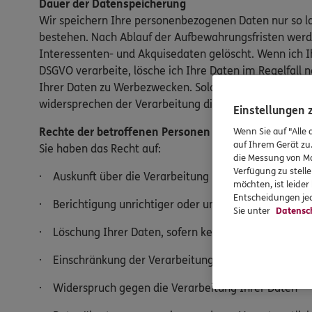
Dauer der Datenspeicherung
Wir speichern Ihre personenbezogenen Daten nur so lan
bestehen. Nach Ablauf der Aufbewahrungsfristen werde
Interessenten- und Akquisedaten gelöscht. Wenn ich 
DSGVO verarbeite, lösche ich Ihre Daten im Regelfall
Ihrer Daten zu Werbezwecken. Solange Sie als Kunde m
widersprechen der Verarbeitung dieser.
Einstellungen
Rechte der betroffenen Personen
Wenn Sie auf "Alle 
auf Ihrem Gerät zu
Sie haben das Recht auf:
die Messung von Ma
Verfügung zu stelle
· Auskunft über die Verarbeitung Ihrer personenbez
möchten, ist leide
Entscheidungen jed
· Berichtigung unrichtiger oder unvollständiger Date
Sie unter
Datensc
· Löschung Ihrer Daten, sofern keine gesetzlichen A
· Einschränkung der Verarbeitung
· Widerspruch gegen die Verarbeitung Ihrer Daten