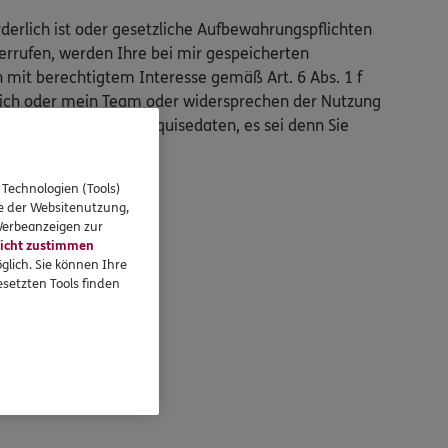
derlich ist oder gesetzliche Aufbewahrungspflichten
errufen, werden Ihre bei mir gespeicherten
mit berechtigtem Interesse gemäß Art. 6 Abs. 1 f
n mich oder mein Team oder widersprechen der Nutzung
endaten auch Ihre Akquisedaten, es sei denn Sie
 Technologien (Tools)
se der Websitenutzung,
 Werbeanzeigen zur
icht zustimmen
glich. Sie können Ihre
setzten Tools finden