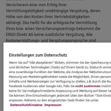
Versicherern eine vom Erfolg ihrer
Vermittlungstätigkeit unabhängige Vergütung, deren
Höhe von den Kosten ihrer Vertriebstätigkeiten
abhängt. Das heißt für die erfolgreiche Vermittlung
Ihres bzw. eines Versicherungsvertrags bekommt die
ERGO Direkt AG keine zusätzliche Vergütung. Alle
Kostenerstattungs- und Vergütungsansprüche sind
bereits in der Versicherungsprämie enthalten [und
müssen von Ihnen nicht gesondert gezahlt werden].
Einstellungen zum Datenschutz
Nach oben
Wenn Sie auf "Alle akzeptieren" klicken, stimmen Sie der Speicherung 
und ähnlichen Technologien (Tools) auf Ihrem Gerät zu. Dadurch ermö
eine zuverlässige Funktion der Website, die Analyse der Websitenutzun
Messung von Marketingaktivitäten sowie die Möglichkeit, Ihnen persona
HINWEIS
Inhalte und Werbeanzeigen zur Verfügung zu stellen, z.B. durch die N
Wichtiges aus dem Vermittlerrecht
Facebook Audiences oder Google Ads. Falls Sie
nicht zustimmen
möchten
keine für Sie maßgeschneiderte Anpassung und Werbung auf dieser Se
Sie können Ihre Entscheidungen jederzeit über den Button "Tool-Eins
Ich bin verpflichtet, Ihnen Auskünfte zu meiner
anpassen. Näheres zu den eingesetzten Tools finden Sie unter
Datenschutzhinweise
Impressum
Person zu geben. Sowohl Ihr Schutz als Verbraucher