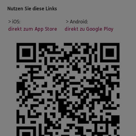
Nutzen Sie diese Links
> iOS:
> Android:
direkt zum App Store
direkt zu Google Play