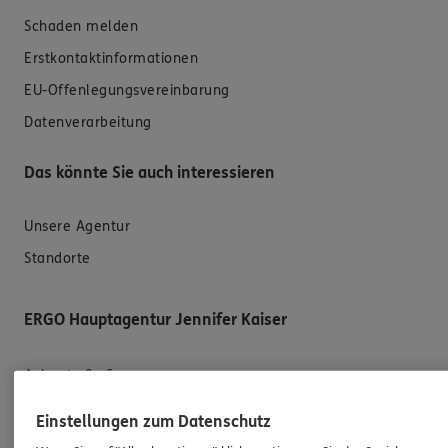
Schaden melden
Erstkontaktinformationen
EU-Offenlegungsvereinbarung
Datenverarbeitung
Das könnte Sie auch interessieren
Unsere Agentur
Standorte
ERGO Hauptagentur Jennifer Kaiser
Ankerstraße 6
39124 Magdeburg
Einstellungen zum Datenschutz
Mobil:
015560389894