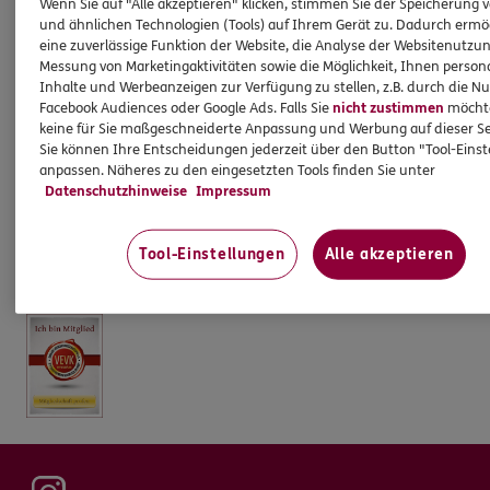
Wenn Sie auf "Alle akzeptieren" klicken, stimmen Sie der Speicherung 
Öffnungszeiten
und ähnlichen Technologien (Tools) auf Ihrem Gerät zu. Dadurch ermö
eine zuverlässige Funktion der Website, die Analyse der Websitenutzun
Messung von Marketingaktivitäten sowie die Möglichkeit, Ihnen persona
Mo.
:
09:00 - 13:00
Inhalte und Werbeanzeigen zur Verfügung zu stellen, z.B. durch die N
Di.
:
09:00 - 13:00
Facebook Audiences oder Google Ads. Falls Sie
nicht zustimmen
möchten
Mi.
:
09:00 - 13:00
keine für Sie maßgeschneiderte Anpassung und Werbung auf dieser Se
Do.
:
09:00 - 13:00
Sie können Ihre Entscheidungen jederzeit über den Button "Tool-Eins
Fr.
:
10:00 - 12:00
anpassen. Näheres zu den eingesetzten Tools finden Sie unter
Sa.
:
geschlossen
Datenschutzhinweise
Impressum
Nach Vereinbarung sind Termine auch außerhalb der
Öffnungszeiten möglich.
Tool-Einstellungen
Alle akzeptieren
Termine bitte nur nach vorheriger telefonischer Vereinbarung.