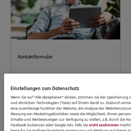
Kontaktformular
Nutzen Sie unser sicheres Kontaktformular.
Einstellungen zum Datenschutz
Wenn Sie auf "Alle akzeptieren" klicken, stimmen Sie der Speicherung 
und ähnlichen Technologien (Tools) auf Ihrem Gerät zu. Dadurch ermö
eine zuverlässige Funktion der Website, die Analyse der Websitenutzun
Messung von Marketingaktivitäten sowie die Möglichkeit, Ihnen persona
Inhalte und Werbeanzeigen zur Verfügung zu stellen, z.B. durch die N
Facebook Audiences oder Google Ads. Falls Sie
nicht zustimmen
möchten
ERGO Berater kontaktieren
keine für Sie maßgeschneiderte Anpassung und Werbung auf dieser Se