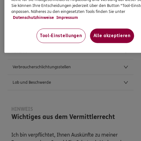
Sie können Ihre Entscheidungen jederzeit über den Button "Tool-Eins
anpassen. Näheres zu den eingesetzten Tools finden Sie unter
Weitere Kontaktmöglichkeiten
Datenschutzhinweise
Impressum
Tool-Einstellungen
Alle akzeptieren
Postanschrift
Anfahrt
Verbraucherschlichtungsstellen
Lob und Beschwerde
HINWEIS
Wichtiges aus dem Vermittlerrecht
Ich bin verpflichtet, Ihnen Auskünfte zu meiner