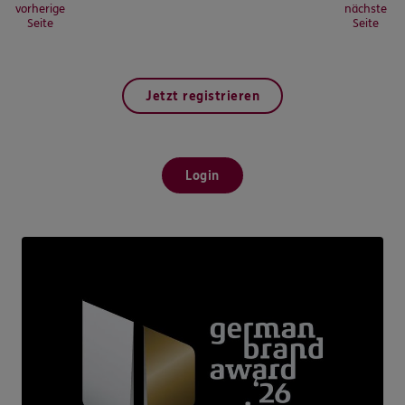
vorherige
nächste
Seite
Seite
Jetzt registrieren
Login